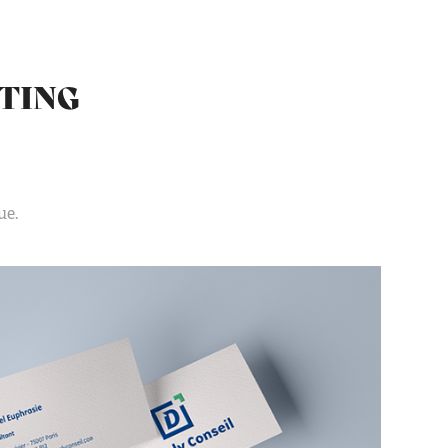
TING
ue.